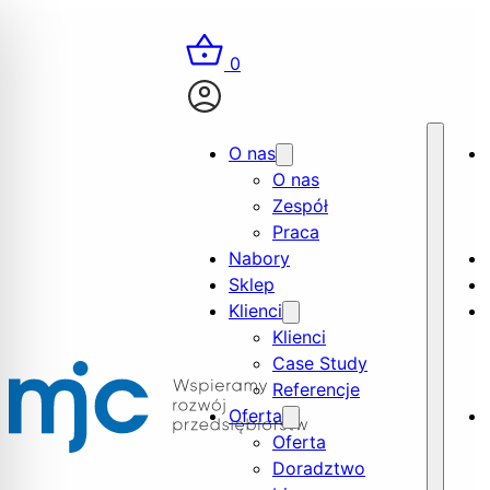
0
O nas
O nas
Zespół
Praca
Nabory
Sklep
Klienci
Klienci
Case Study
Referencje
Oferta
Oferta
Doradztwo