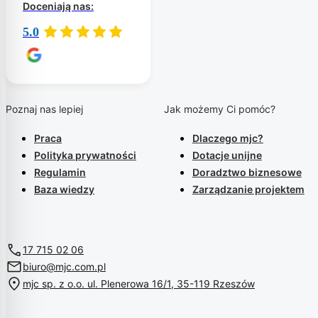
Doceniają nas:
5.0
Poznaj nas lepiej
Jak możemy Ci pomóc?
Praca
Dlaczego mjc?
Polityka prywatności
Dotacje unijne
Regulamin
Doradztwo biznesowe
Baza wiedzy
Zarządzanie projektem
17 715 02 06
biuro@mjc.com.pl
mjc sp. z o.o. ul. Plenerowa 16/1, 35-119 Rzeszów