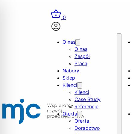
0
O nas
O nas
Zespół
Praca
Nabory
Sklep
Klienci
Klienci
Case Study
Referencje
Oferta
Oferta
Doradztwo