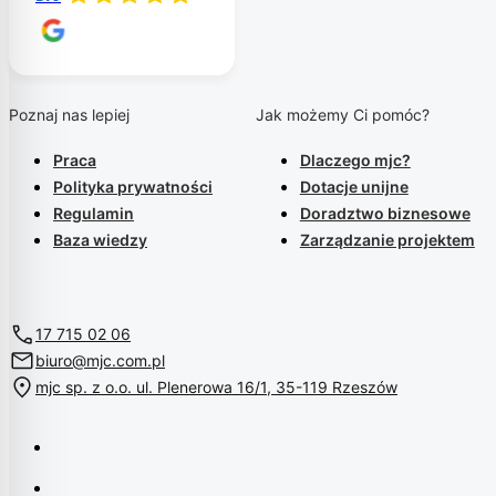
Poznaj nas lepiej
Jak możemy Ci pomóc?
Praca
Dlaczego mjc?
Polityka prywatności
Dotacje unijne
Regulamin
Doradztwo biznesowe
Baza wiedzy
Zarządzanie projektem
17 715 02 06
biuro@mjc.com.pl
mjc sp. z o.o. ul. Plenerowa 16/1, 35-119 Rzeszów