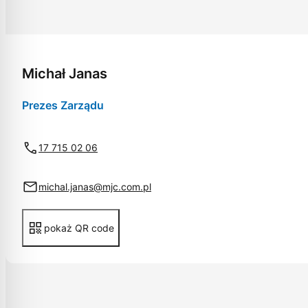
Michał Janas
Prezes Zarządu
17 715 02 06
michal.janas@mjc.com.pl
pokaż QR code