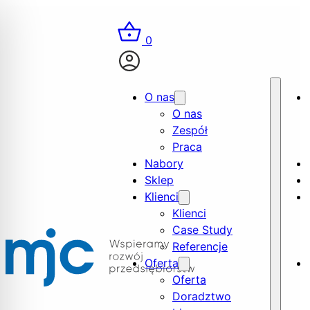
0
O nas
O nas
Zespół
Praca
Nabory
Sklep
Klienci
Klienci
Case Study
Referencje
Oferta
Oferta
Doradztwo