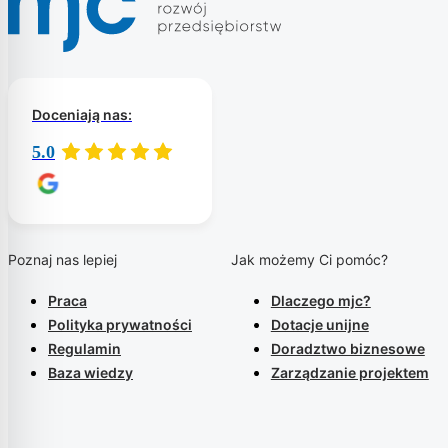
Doceniają nas:
5.0
Poznaj nas lepiej
Jak możemy Ci pomóc?
Praca
Dlaczego mjc?
Polityka prywatności
Dotacje unijne
Regulamin
Doradztwo biznesowe
Baza wiedzy
Zarządzanie projektem